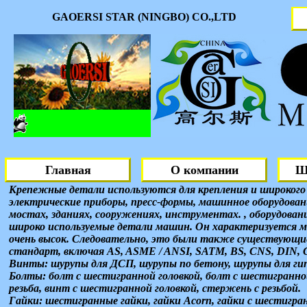
GAOERSI STAR (NINGBO) CO.,LTD
Гайки: шестигранные гайки, га
Главная
О компании
Ш
Болты: болт с шестигранной г
Крепежные детали используются для крепления и широкого 
электрические приборы, пресс-формы, машинное оборудовани
болты U-образной формы, Т-об
мостах, зданиях, сооружениях, инструментах. , оборудов
широко используемые детали машин. Он характеризуется м
головкой。 Винты: шурупы для 
очень высок. Следовательно, это были также существующ
стандарт, включая AS, ASME / ANSI, SATM, BS, CNS, DIN, GB,
винты, шурупы с зубьями.
Винты: шурупы для ДСП, шурупы по бетону, шурупы для гип
Болты: болт с шестигранной головкой, болт с шестигранной
резьба, винт с шестигранной головкой, стержень с резьбой.
Гайки: шестигранные гайки, гайки Acorn, гайки с шестигра