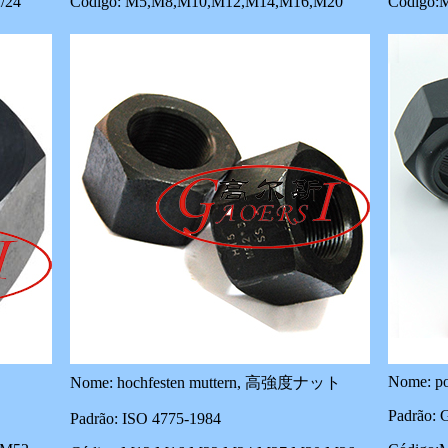
2/24
Código: M5,M8,M10,M12,M14,M16,M20
Código:
Nome: po
Nome: hochfesten muttern, 高強度ナット
Padrão: 
Padrão: ISO 4775-1984