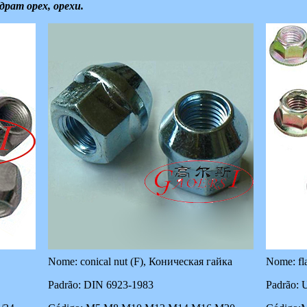
драт орех, орехи.
Nome: conical nut (F), Коническая гайка
Nome: fl
Padrão: DIN 6923-1983
Padrão: