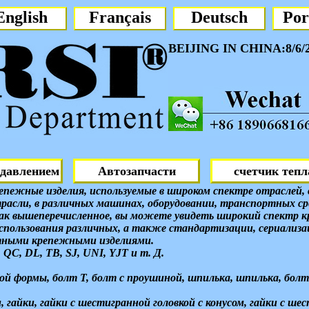
English
Français
Deutsch
Por
BEIJING IN CHINA:8/6/2
), гайка с шестигранным фланц
 давлением
Автозапчасти
счетчик тепл
головкой, болты с квадратным
пежные изделия, используемые в широком спектре отраслей, 
расли, в различных машинах, оборудовании, транспортных сре
й, шпилька, шпилька, болты с
как вышеперечисленное, вы можете увидеть широкий спектр к
пользования различных, а также стандартизации, сериализа
ы для гипсокартона, саморезы
ртными крепежными изделиями.
QC, DL, TB, SJ, UNI, YJT и т. Д.
ой формы, болт T, болт с проушиной, шпилька, шпилька, болт
 гайки, гайки с шестигранной головкой с конусом, гайки с ше