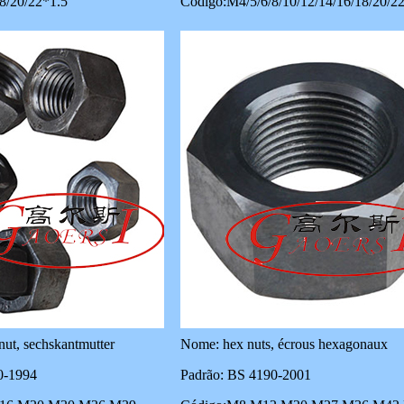
8/20/22*1.5
Código:M4/5/6/8/10/12/14/16/18/20/2
ut, sechskantmutter
Nome: hex nuts, écrous hexagonaux
0-1994
Padrão: BS 4190-2001