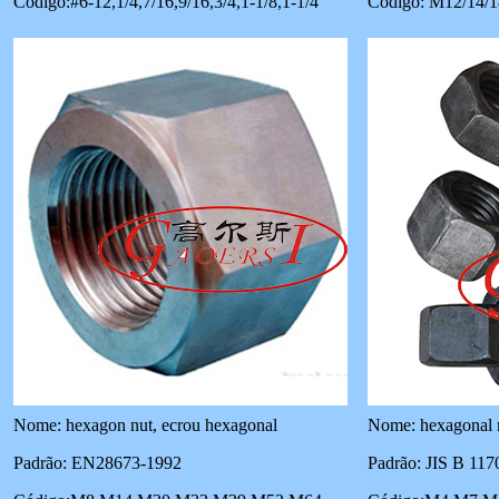
Código:#6-12,1/4,7/16,9/16,3/4,1-1/8,1-1/4
Código: M12/14/1
Nome: hexagon nut, ecrou hexagonal
Nome: hexagonal n
Padrão: EN28673-1992
Padrão: JIS B 117