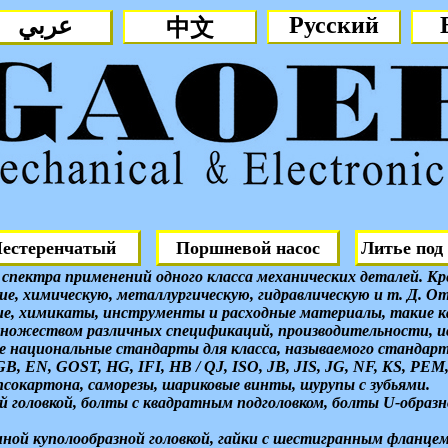
Русский
عربي
中文
йки Acorn, коническая гайка (F
естеренчатый
Поршневой насос
Литье под
оловкой, болт с шестигранной 
спектра применений одного класса механических деталей. Кре
насос
е, химическую, металлургическую, гидравлическую и т. Д. От
разный болт, болт с проушино
ание, химикаты, инструменты и расходные материалы, такие 
ножеством различных спецификаций, производительности, ис
ДСП, шурупы по бетону, шуруп
ие национальные стандарты для класса, называемого станда
 EN, GOST, HG, IFI, HB / QJ, ISO, JB, JIS, JG, NF, KS, PEM, 
сокартона, саморезы, шариковые винты, шурупы с зубьями.
 головкой, болты с квадратным подголовком, болты U-образн
нной куполообразной головкой, гайки с шестигранным фланцем,