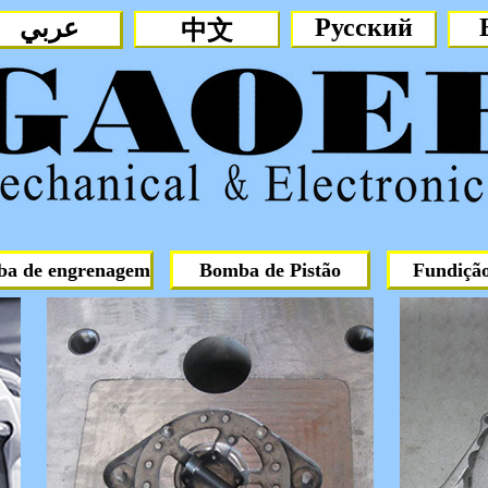
Русский
عربي
中文
ruck Generator, tampa da extremid
a de engrenagem
Bomba de Pistão
Fundição
carcaça do gerador, gerador de fun