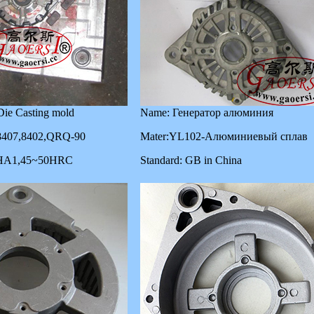
Die Casting mold
Name: Генератор алюминия
8407,8402,QRQ-90
Mater:YL102-Алюминиевый сплав
DHA1,45~50HRC
Standard: GB in China