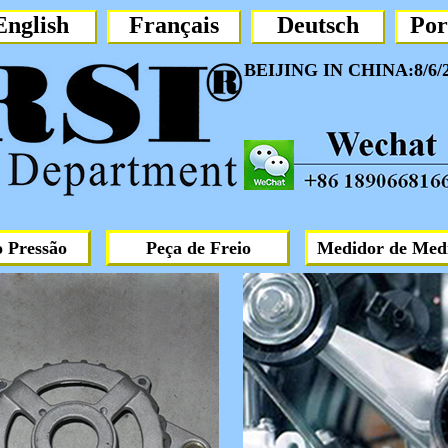
English
Français
Deutsch
Por
BEIJING IN CHINA:8/6/2
ade do gerador, tampa traseira do
 Pressão
Peça de Freio
Medidor de Med
dição, molde do gerador..