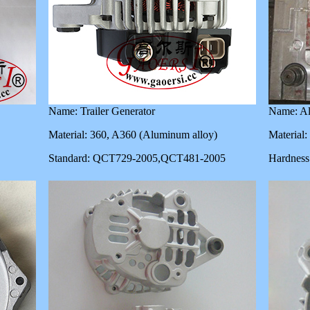
Name: Trailer Generator
Name: Al
Material: 360, A360 (Aluminum alloy)
Materia
Standard: QCT729-2005,QCT481-2005
Hardnes